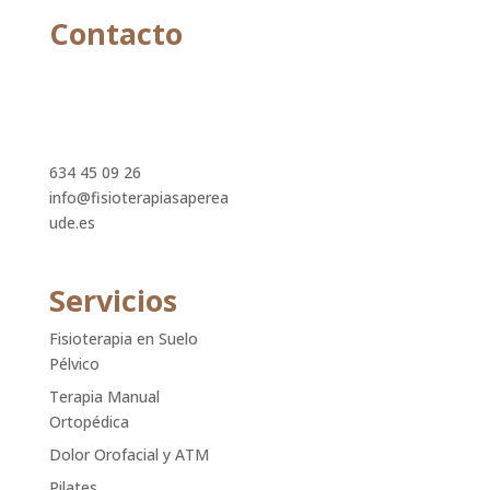
Contacto
c/ Monte de Toranzo 23
Bajo
L-J: 9 a 13h - 15 a 19h V:
9 a 13h
634 45 09 26
info@fisioterapiasaperea
ude.es
Servicios
Fisioterapia en Suelo
Pélvico
Terapia Manual
Ortopédica
Dolor Orofacial y ATM
Pilates