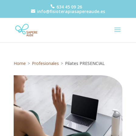
634 45 09 26
info@fisioterapiasapereaude.es
Home
>
Profesionales
>
Pilates PRESENCIAL